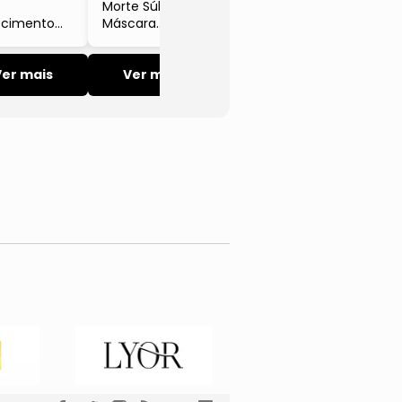
Morte Súbita
Gengibre Lola
scimento
Máscara
unzel
Capilar
mpoo E
Hidratação
co Capilar
Ver mais
Intensa Com
Ver mais
alecedor
Proteínas
 Cafeína
Vegetais E Óleo
0Ml Lola
De Babaçu
450g Lola