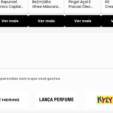
t Rapunzel
Be(m)dita
Pinga! Açaí E
Kit
nico Capilar
Ghee Máscara
Pracaxi Óleo
Cre
escimento
De
Capilar Nutrição
Rap
rtalecedor
Reconstrução
E Brilho Intenso
Sha
250ml Lola
Ver mais
Queratina
Ver mais
50ml Lola
Ver mais
Tôni
Vegetal E
Fort
Manteiga De
Com
Frutas Para
2X25
Cabelos Lisos
Lola
parecidas com a que você gostou