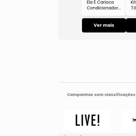
Ela É Carioca
Ki
Condicionador
Tô
Nutritivo Para
Cr
Cabelos Lisos
Fo
Com
Ver mais
2x
Ceramidas E
Manteiga De
Tucumã 500g
Lola
Campanhas com classificações 