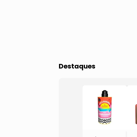
Ver tudo
Kits de Tratamentos
Máscara Capilar
Máscara e Tratamentos Capilares
Destaques