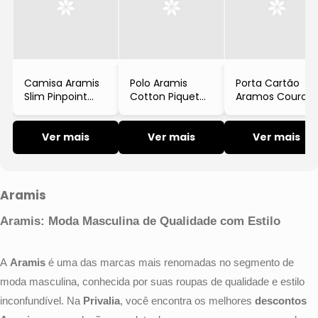
Tricot e Suéter
Calça
Bermuda
Short
Camisa Aramis
Polo Aramis
Porta Cartão
Calça
Slim Pinpoint
Cotton Piquet
Aramos Couro
Manga Longa
Basic Marinho
Soft Textura
Short
Azul Claro
Listrada
Ver mais
Ver mais
Chumbo
Ver mais
Costume e Terno
Moda Íntima
Aramis
Moda Praia
Aramis: Moda Masculina de Qualidade com Estilo
Bermuda de
Água
A
Aramis
é uma das marcas mais renomadas no segmento de
moda masculina, conhecida por suas roupas de qualidade e estilo
inconfundível. Na
Privalia
, você encontra os melhores
descontos