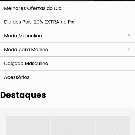
Melhores Ofertas do Dia
Dia dos Pais: 20% EXTRA no Pix
Moda Masculina
Ver tudo
Moda para Menino
Camisa
Ver tudo
Calçado Masculino
Camiseta
Camisa
Acessórios
Casaco e Jaqueta
Camiseta e Regata
Destaques
Paletó, Blazer e Colete
Polo
Polo
Moda Praia
Regata
Bermuda