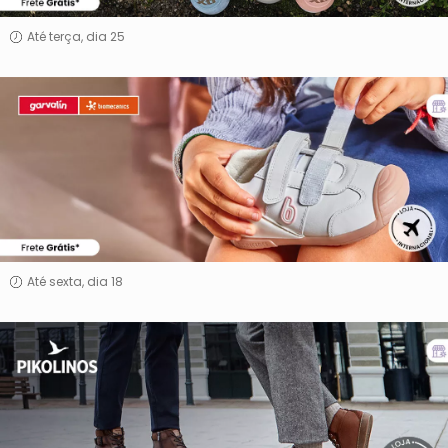
Até terça, dia 25
GRUPO
GARVALÍN
Até sexta, dia 18
Pikolinos