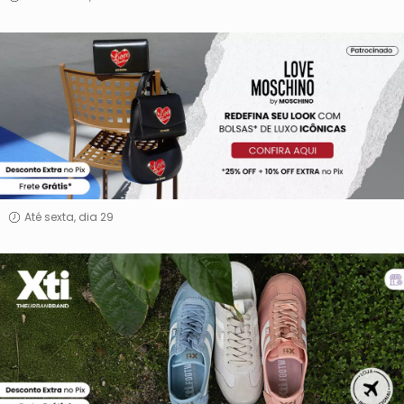
Love
Moschino
Até sexta, dia 29
XTI
STORE