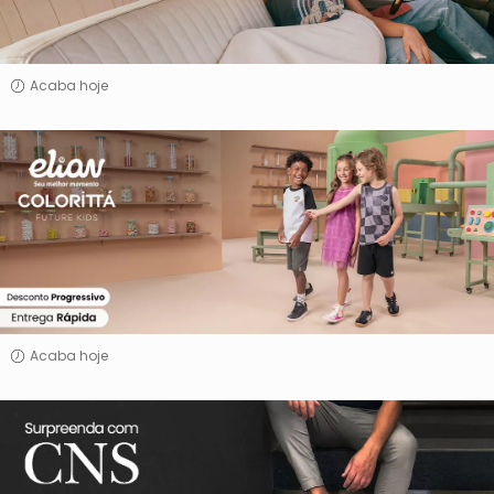
Acaba hoje
Elian
&
Colorittá
Acaba hoje
Surpreenda
com
CNS