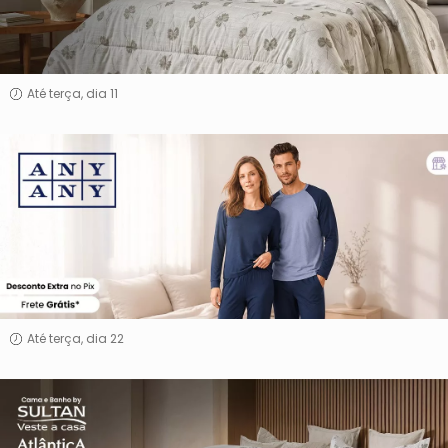
Banho
Até terça, dia 11
Any
Any
Até terça, dia 22
Cama
e