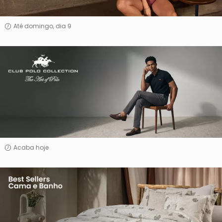
Até domingo, dia 9
Club
Polo
Collection
Acaba hoje
Best
Sellers
Cama
e