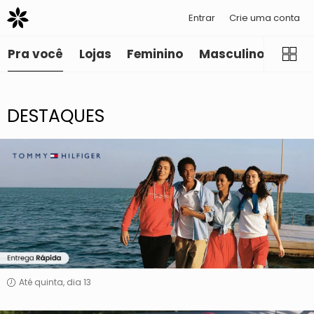
Entrar
Crie uma conta
Marcas
Pra você
Lojas
Feminino
Masculino
Infant
Privalia
DESTAQUES
Tommy
Hilfiger
Até quinta, dia 13