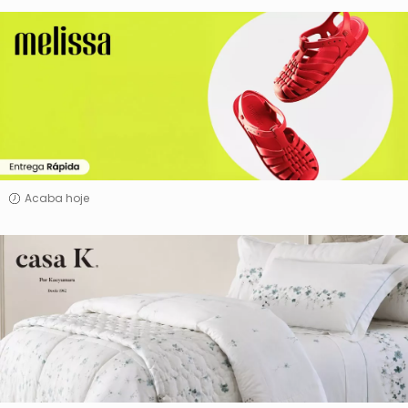
Melissa
Acaba hoje
Casa
K
Por
Kacyumara