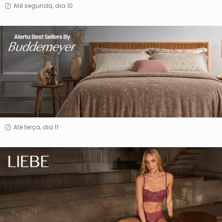
Até segunda, dia 10
Alerta
Best
Sellers
By
Buddemeyer
Até terça, dia 11
Liebe