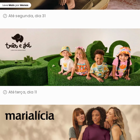
Até segunda, dia 31
Três
&
Já
Até terça, dia 11
Marialícia