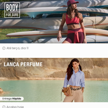
Body
For
Sure
Até terça, dia 11
Lança
Perfume
Acaba hoje