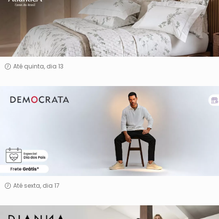
Banho
By
Sultan
&
Atlântica
Até quinta, dia 13
Democrata
Até sexta, dia 17
Dianna