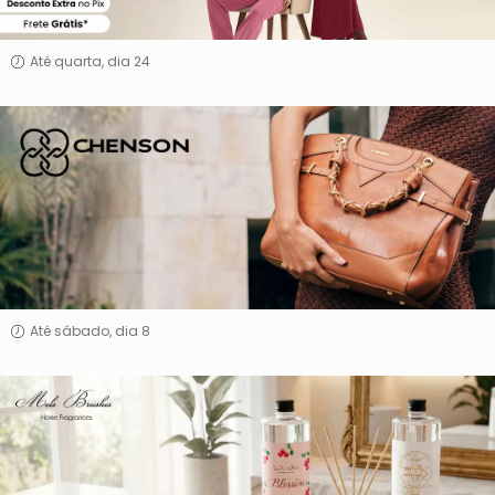
Até quarta, dia 24
chenson
Até sábado, dia 8
Mels
Brushes