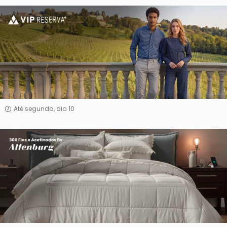
Vip
Reserva
Até segunda, dia 10
300
Fios
e
Acetinados
By
Altenburg