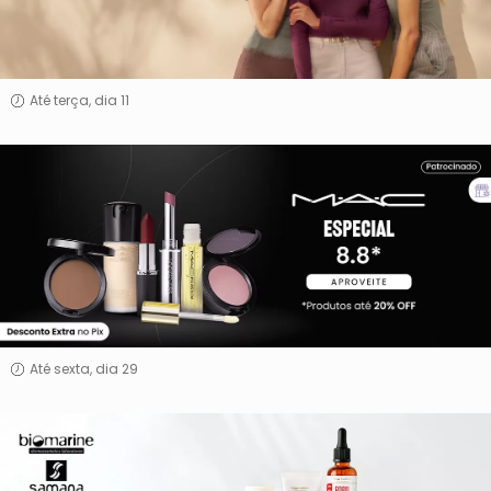
Até terça, dia 11
MAC
Até sexta, dia 29
Biomarine
&