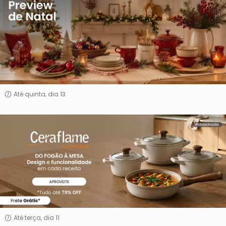
de
Natal
Até quinta, dia 13
Ceraflame
Até terça, dia 11