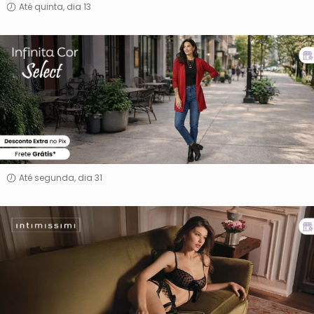
Até quinta, dia 13
INFINITA
COR
&
SELECT
Até segunda, dia 31
Intimissimi