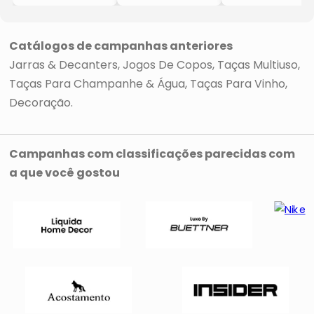
- Cristal
- Cristal
- 1,5L
- 1,7L
- 1,2L
- Gremax
- Gremax
- Gremax
Catálogos de campanhas anteriores
Jarras & Decanters
Jogos De Copos
Taças Multiuso
Taças Para Champanhe & Água
Taças Para Vinho
Decoração
Campanhas com classificações parecidas com
a que você gostou