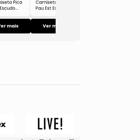
iseta Pica
Camiseta Pica
 Escudo
Pau Est Escudo
ampa
Plantas Reserva
veja Manga
a Preto
Ver mais
Ver mais
erva