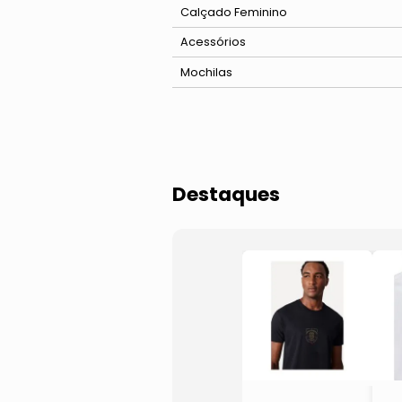
Polo
Short
Kits de Cuecas e Meias
Calçado Feminino
Tricot e Suéter
Meia
Acessórios
Mochilas
Destaques