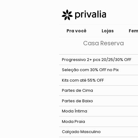
Pra você
Lojas
Fem
Casa Reserva
Progressivo 2+ pcs 20/25/30% OFF
Seleção com 30% OFF no Pix
Kits com até 55% OFF
Partes de Cima
Ver tudo
Partes de Baixo
Camisa
Ver tudo
Moda Íntima
Camiseta
Bermuda
Ver tudo
Moda Praia
Casaco e Jaqueta
Calça
Cueca
Calçado Masculino