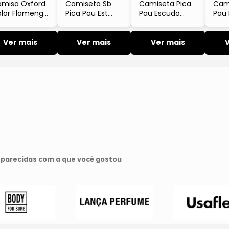
misa Oxford
Camiseta Sb
Camiseta Pica
Cam
lor Flamengo
Pica Pau Est
Pau Escudo
Pau
serva Sprint
Meme Escudo
Qrcode Est
Est
Reserva
Reserva
Cer
Ver mais
Ver mais
Ver mais
Curt
Res
parecidas com a que você gostou