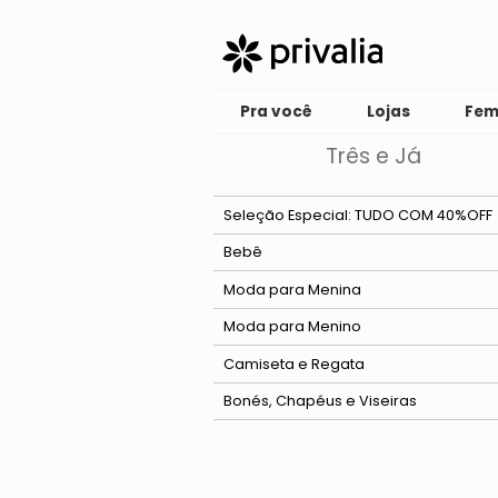
Pra você
Lojas
Fem
Três e Já
Seleção Especial: TUDO COM 40%OFF
Bebê
Ver tudo
Moda para Menina
Body
Ver tudo
Moda para Menino
Conjunto
Conjunto
Ver tudo
Camiseta e Regata
Macacão e Jardineira
Macacão e Jardineira
Conjunto
Bonés, Chapéus e Viseiras
Vestido
Macacão e Jardineira
Partes de Cima
Casaco e Jaqueta
Casaco 