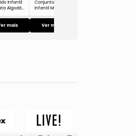
ido Infantil
Conjunto
ata Algodão
Infantil Menino
scose Três E
Camisa Manga
Curta E
Ver mais
Bermuda Verde
Ver mais
Três E Já