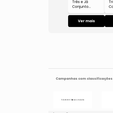
Três e Já
Tr
Conjunto
Co
Infantil
In
Masculino
Ma
Moletom
Ver mais
M
Algodão
Ja
Vegetais
Ca
Marrom
B
Campanhas com classificações 