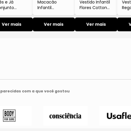
ês e Já
Macacão
Vestido Infantil
Vest
njunto
Infantil
Flores Cotton
Reg
fantil
Masculino
Manga Curta
E Vi
sculino
Veludo Cotelê
Rosa Claro Três
Já
oletom
Ver mais
Manga Longa
Ver mais
E Já
Ver mais
queta e
Marrom Escuro
lça Selva
Três E Já
ege
parecidas com a que você gostou