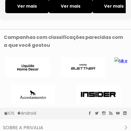
Longa Select
Longa Meia
Masculina
Ver mais
Malha Algodão
Ver mais
Select Marrom
Ver mais
Campanhas com classificações parecidas com
a que você gostou
iOS
Android
SOBRE A PRIVALIA