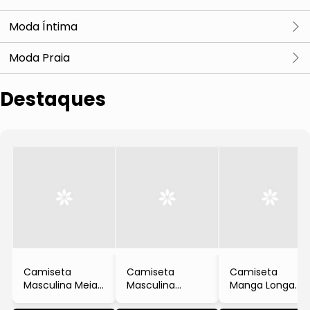
Moda Íntima
Kits de Cuecas e Meias
Moda Praia
Ver tudo
Destaques
Bermuda de Água
Camisa de Proteção Solar
Camiseta
Camiseta
Camiseta
Masculina Meia
Masculina
Manga Longa
Malha Manga
Select Manga
Meia Malha