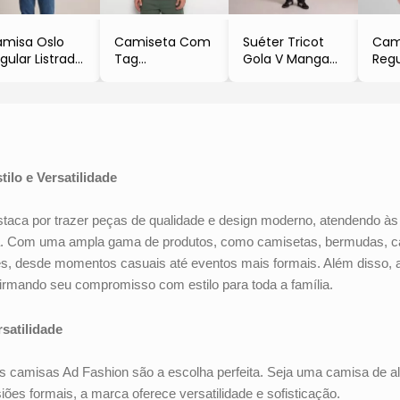
misa Oslo
Camiseta Com
Suéter Tricot
Cami
gular Listrada
Tag
Gola V Manga
Regu
nga Longa
- Preto
Longa
Man
Bege
- Ad Fashion
- Preto
- Az
Ad Fashion
- Ad Fashion
& B
- Ad
lo e Versatilidade
taca por trazer peças de qualidade e design moderno, atendendo 
a dia. Com uma ampla gama de produtos, como camisetas, bermudas, 
ões, desde momentos casuais até eventos mais formais. Além disso
firmando seu compromisso com estilo para toda a família.
rsatilidade
s camisas Ad Fashion são a escolha perfeita. Seja uma camisa de al
es formais, a marca oferece versatilidade e sofisticação.