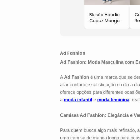
Blusão Hoodie
Ca
Capuz Manga
Re
Longa
Ma
- Preto
- 
- Ad Fashion
- 
Ad Fashion
Ad Fashion: Moda Masculina com Esti
A
Ad Fashion
é uma marca que se des
aliar conforto e sofisticação no dia 
oferece opções para diferentes ocasi
a
moda infantil
e
moda feminina
, rea
Camisas Ad Fashion: Elegância e Ve
Para quem busca algo mais refinado, a
uma camisa de manga longa para ocasiõ