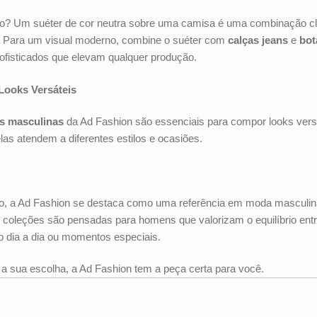
o? Um suéter de cor neutra sobre uma camisa é uma combinação clá
s. Para um visual moderno, combine o suéter com
calças jeans
e
bot
fisticados que elevam qualquer produção.
 Looks Versáteis
s masculinas
da Ad Fashion são essenciais para compor looks vers
 elas atendem a diferentes estilos e ocasiões.
ão, a Ad Fashion se destaca como uma referência em moda masculin
 coleções são pensadas para homens que valorizam o equilíbrio entre
o dia a dia ou momentos especiais.
for a sua escolha, a Ad Fashion tem a peça certa para você.