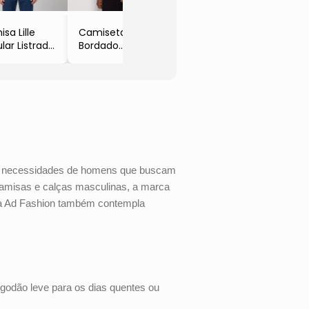
- Ad F
sa Lille
Camiseta Com
lar Listrada
Bordado
ga Longa
- Preto
ul Marinho
- Ad Fashion
ranco
 Fashion
às necessidades de homens que buscam
camisas e calças masculinas, a marca
, a Ad Fashion também contempla
godão leve para os dias quentes ou