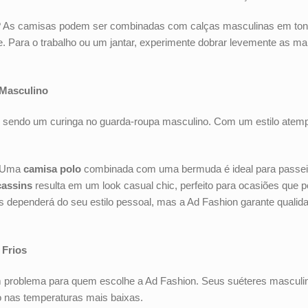
? As camisas podem ser combinadas com calças masculinas em tons
nte. Para o trabalho ou um jantar, experimente dobrar levemente as 
 Masculino
 sendo um curinga no guarda-roupa masculino. Com um estilo atempor
? Uma
camisa polo
combinada com uma bermuda é ideal para passei
assins
resulta em um look casual chic, perfeito para ocasiões que
es dependerá do seu estilo pessoal, mas a Ad Fashion garante quali
s Frios
 problema para quem escolhe a Ad Fashion. Seus suéteres masculino
 nas temperaturas mais baixas.