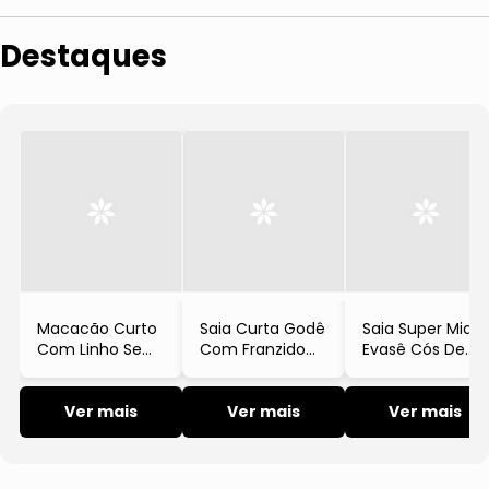
Camisa
Legging
Destaques
Body
Short e Bermuda
Casaco e Jaqueta
Polo
Regata e Cropped
Top
Macacão Curto
Saia Curta Godê
Saia Super Midi
Tricot e Cardigan
Com Linho Sem
Com Franzido
Evasê Cós De
Manga Branco
Branco
Babado Branco
Macacão e Macaquinho
Ver mais
Ver mais
Ver mais