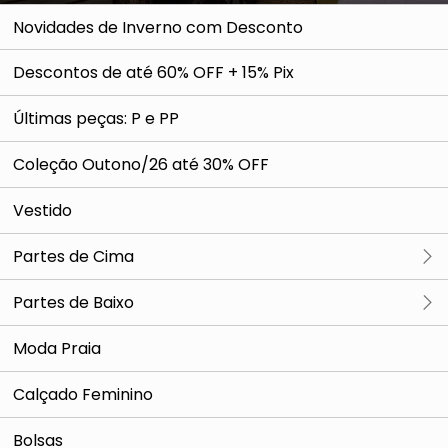
Novidades de Inverno com Desconto
Descontos de até 60% OFF + 15% Pix
Últimas peças: P e PP
Coleção Outono/26 até 30% OFF
Vestido
Partes de Cima
Ver tudo
Partes de Baixo
Blusa
Ver tudo
Moda Praia
Camiseta
Saia
Calçado Feminino
Blazer e Colete
Calça
Bolsas