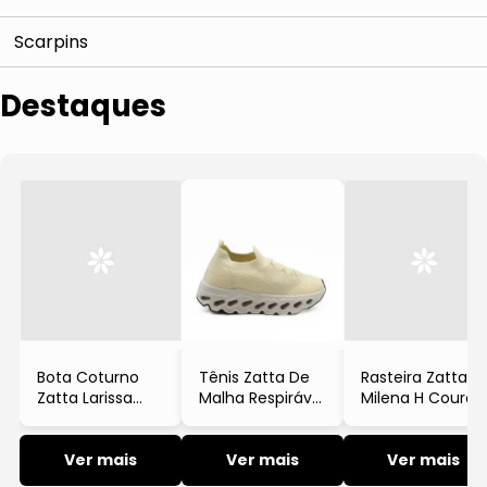
Scarpins
Destaques
Bota Coturno
Tênis Zatta De
Rasteira Zatta
Zatta Larissa
Malha Respirável
Milena H Couro
Couro
Cadarço
Fosco Preta
Tratorada Preta
Salomé Creme
Ver mais
Ver mais
Ver mais