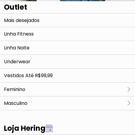
Outlet
Mais desejados
Linha Fitness
Linha Noite
Underwear
Vestidos Até R$99,99
Feminino
Camisetas & Regatas
Masculino
Blusas, Croppeds & Cia
Camisetas & Regatas
Loja Hering
Camisas & Polos
Blusas, Croppeds & Cia