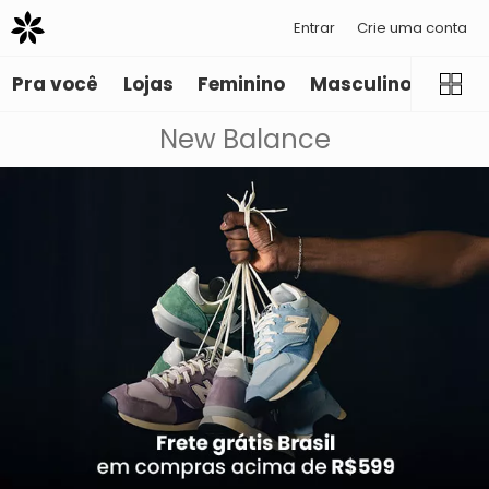
Entrar
Crie uma conta
Pra você
Lojas
Feminino
Masculino
Infant
New Balance