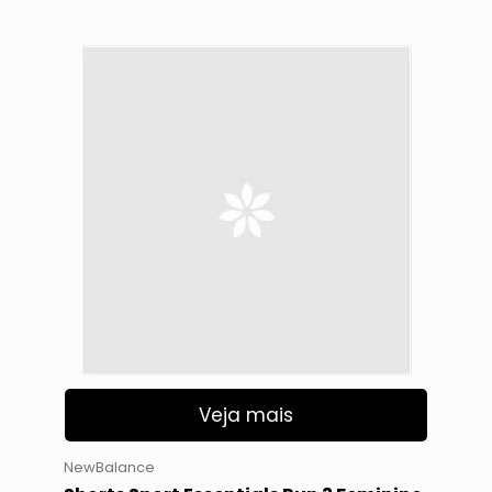
Veja mais
NewBalance