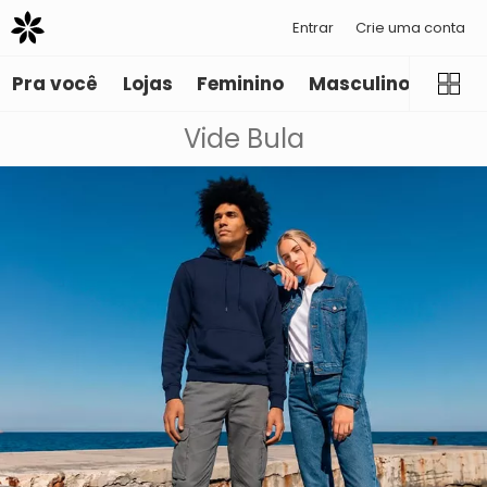
Entrar
Crie uma conta
Pra você
Lojas
Feminino
Masculino
Infant
Vide Bula