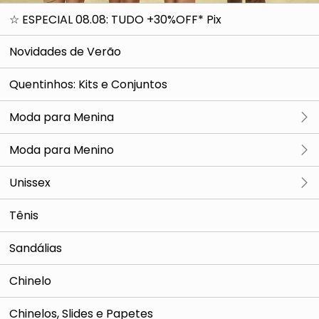
☆ ESPECIAL 08.08: TUDO +30%OFF* Pix
Novidades de Verão
Quentinhos: Kits e Conjuntos
Moda para Menina
Ver tudo
Moda para Menino
Conjunto
Ver tudo
Unissex
Macacão e Jardineira
Conjunto
Ver tudo
Tênis
Vestido
Moda Íntima
Conjunto
Sandálias
Pijama
Casaco e Jaqueta
Casaco e Jaqueta
Calça
Chinelo
Calça
Bermuda
Blusa
Chinelos, Slides e Papetes