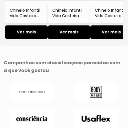
Chinelo Infantil
Chinelo Infantil
Chinelo Infantil
Vida Costeira
Vida Costeira
Vida Costeira
Dino Preto e
Slide Margarida
Tiras Fivela Flor
Verde com
Rosa EVA
Pink Off White
Velcro e Solado
Ver mais
Antiderrapante
Ver mais
Antiderrapante
Ver mais
Antiderrapante
Casual
Campanhas com classificações parecidas com
a que você gostou