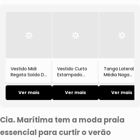
Lenços e Gravatas
Vestido Midi
Vestido Curto
Tanga Lateral
Regata Saída De
Estampado
Média Naga
Praia Cia
Provence
Textura Tricot
Marítima
Manga Curta
Verde
Ver mais
Lilás
Ver mais
Ver mais
Cia. Marítima tem a moda praia
essencial para curtir o verão