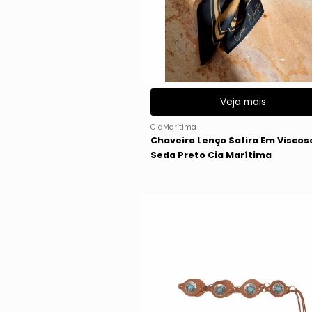
Veja mais
CiaMarítima
Chaveiro Lenço Safira Em Viscos
Seda Preto Cia Marítima