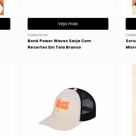
Veja mais
CiaMarítima
CiaMa
Boné Power Waves Sarja Com
Scru
Recortes Em Tela Branco
Micr