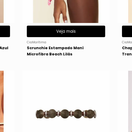
Veja mais
CiaMarítima
CiaMa
Azul
Scrunchie Estampado Maní
Chap
Microfibra Beach Lilás
Tran