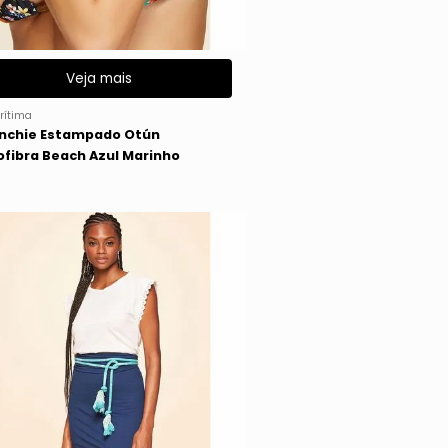
Veja mais
rítima
nchie Estampado Otún
ofibra Beach Azul Marinho