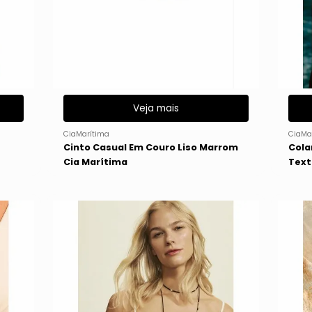
Veja mais
CiaMarítima
CiaMa
Cinto Casual Em Couro Liso Marrom
Cola
Cia Marítima
Text