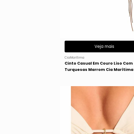
Veja mais
CiaMarítima
Cinto Casual Em Couro Liso Com
Turquesas Marrom Cia Marítima