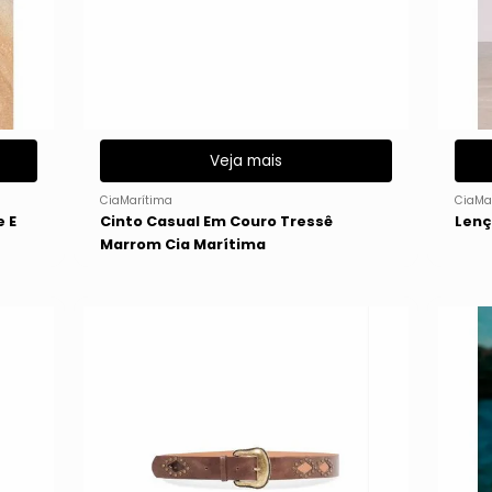
Veja mais
CiaMarítima
CiaMa
e E
Cinto Casual Em Couro Tressê
Lenç
Marrom Cia Marítima