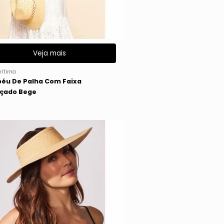
Veja mais
rítima
éu De Palha Com Faixa
çado Bege