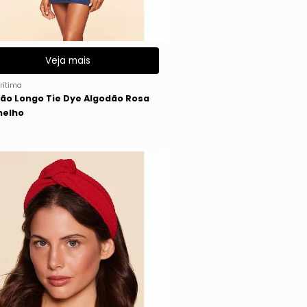
Veja mais
rítima
ão Longo Tie Dye Algodão Rosa
melho