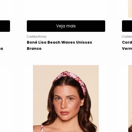
Veja mais
CiaMarítima
CiaMa
Boné Liso Beach Waves Unissex
Cord
ma
Branco
Ver