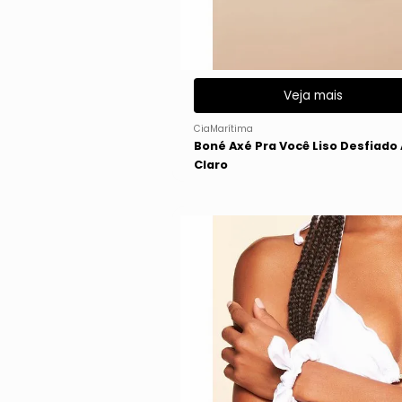
Veja mais
CiaMarítima
Boné Axé Pra Você Liso Desfiado 
Claro