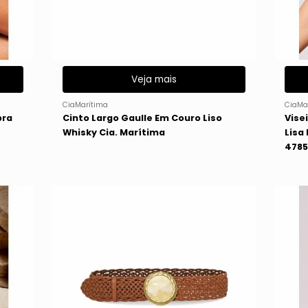
Veja mais
CiaMarítima
CiaMa
bra
Cinto Largo Gaulle Em Couro Liso
Vise
Whisky Cia. Marítima
Lisa
4785