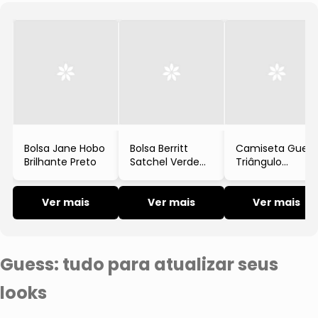
Bolsa Jane Hobo
Bolsa Berritt
Camiseta Guess
Brilhante Preto
Satchel Verde
Triângulo
Oliva
Bordado
Timeless Manga
Ver mais
Ver mais
Curta Branco
Ver mais
Guess: tudo para atualizar seus
looks