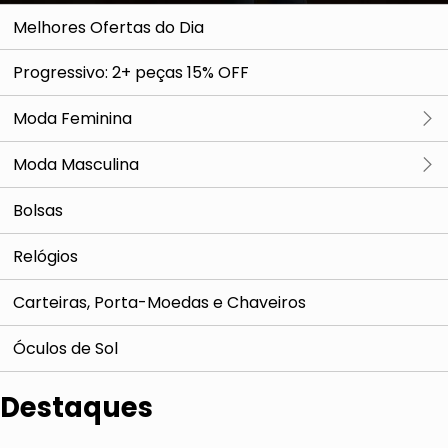
Melhores Ofertas do Dia
Progressivo: 2+ peças 15% OFF
Moda Feminina
Ver tudo
Moda Masculina
Partes de Cima
Ver tudo
Bolsas
Partes de Baixo
Partes de Cima
Relógios
Look Inteiro
Partes de Baixo
Carteiras, Porta-Moedas e Chaveiros
Óculos de Sol
Destaques