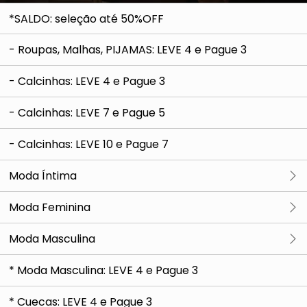
*SALDO: seleção até 50%OFF
- Roupas, Malhas, PIJAMAS: LEVE 4 e Pague 3
- Calcinhas: LEVE 4 e Pague 3
- Calcinhas: LEVE 7 e Pague 5
- Calcinhas: LEVE 10 e Pague 7
Moda Íntima
Ver tudo
Moda Feminina
Body
Ver tudo
Moda Masculina
Calcinha
Partes de Cima
Ver tudo
* Moda Masculina: LEVE 4 e Pague 3
Blazer e
Colete
Camisola e Babydoll
Partes de Baixo
Moda Praia
* Cuecas: LEVE 4 e Pague 3