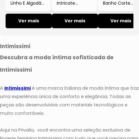
Legging
Saia
Linho E Algodão
Intricate
Banho Corte
Polo
Calça
Verde Escuro
Surface Renda
Regular
Saia
Short e
Floral Bordô
Estampa Praia
Regata
Legging
Ver mais
Ver mais
Azul
Ver mais
Bermuda
Short e
Tricot e Suéter
Saia
Bermuda
Short e
Macacão e
Bermuda
Intimissimi
Macaquinho
Macacão e
Descubra a moda íntima sofisticada de
Macaquinho
Intimissimi
Partes de Baixo
A
Intimissimi
é uma marca italiana de moda íntima que traz
uma experiência única de conforto e elegância. Todas as
peças são
desenvolvidas com materiais tecnológicos e
muito confortáveis.
Aqui na Privalia, você encontra uma seleção exclusiva de
lingerie feminina Intimissimi com tudo que você precisa para