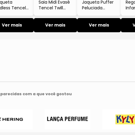
queta
Saia Midi Evasê
Jaqueta Puffer
Rega
dless Tencel
Tencel Twill
Peluciada
Infa
ill Manga
Marrom Endless
Manga Longa
Kids
nga Marrom
Marrom Sea
Ama
Ver mais
Ver mais
Surf
Ver mais
parecidas com a que você gostou