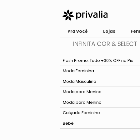
Pra você
Lojas
Fem
INFINITA COR & SELECT
Flash Promo: Tudo +30% OFF no Pix
Moda Feminina
Ver tudo
Moda Masculina
Vestido
Ver tudo
Moda para Menina
Conjunto
Moda Praia
Ver tudo
Moda para Menino
Bermuda d
Macacão e Macaquinho
Camisa
Conjunto
Água
Ver tudo
Calçado Feminino
Camisa de
Moda Íntima
Camiseta
Vestido
Conjunto
Bebê
Camisola
Proteção
Blusa
Babydoll
Casaco e Jaqueta
Moda Praia
Kits de Cuecas e Meias
Solar
Partes
Pijama