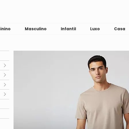
inino
Masculino
Infantil
Luxo
Casa
e
 e
 de