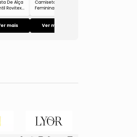
ta De Alça
Camiseta
ntil Rovitex
Feminina
 Básicos Liso
Juvenil Leves
relo
Defeitos Minty
Ver mais
Preto
Ver mais