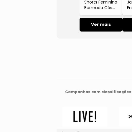
Shorts Feminino
Ja
Bermuda Cós
En
Liso Preto
Tw
Infinita Cor
Lo
Ver mais
Campanhas com classificações 