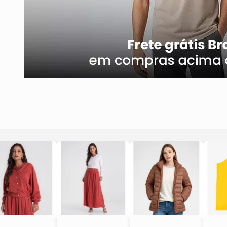
e
a
e
d
e