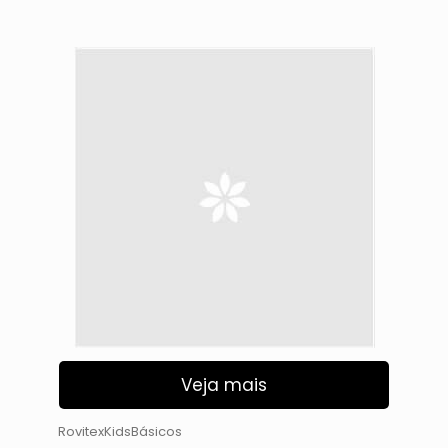
Veja mais
RovitexKidsBásicos