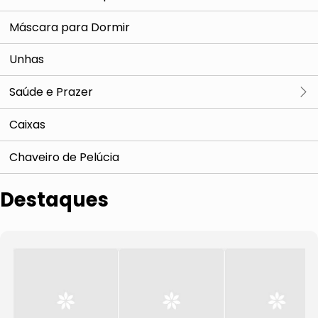
Espelho
Mini Geladeira
Óleo
Máscara para Dormir
Pincéis
Lábios
Modelador de Cachos
Unhas
Paletas
Massageador Facial
Presilhas e Prendedores
Saúde e Prazer
Kits de Maquiagem
Antiacne
Toalha
Ver tudo
Caixas
Máscara Facial
Máscara e Tratamentos Capilares
Kits de Prazer
Chaveiro de Pelúcia
Séruns e Tratamentos
Kits de Tratamentos
Vibradores
Destaques
Hidratantes, Cremes e Loções
Maquiagem Capilar
sugador
Kits para Skincare
Escovas de Cabelo