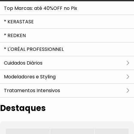
Top Marcas: até 40%OFF no Pix
* KERASTASE
* REDKEN
* L'ORÉAL PROFESSIONNEL
Cuidados Diários
Ver tudo
Modeladores e Styling
Condicionador
Gel
Tratamentos Intensivos
Finalizador e Protetor Térmico
Ver tudo
Destaques
Leave-in
Ampola de Tratamento
Shampoo
Kits de Tratamentos