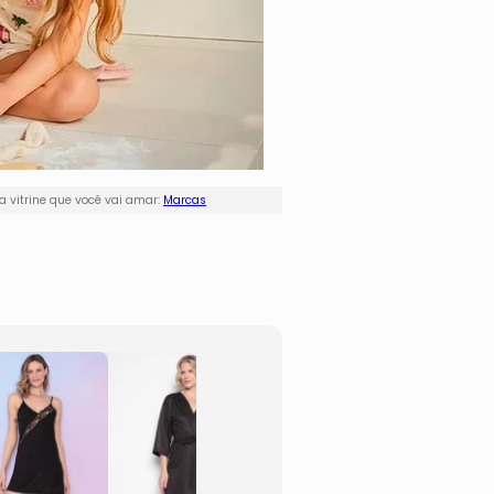
 vitrine que você vai amar:
Marcas
Pijama
Camis
- Preto
Botõe
- Maria Paes
- Pret
Branc
- Zulai