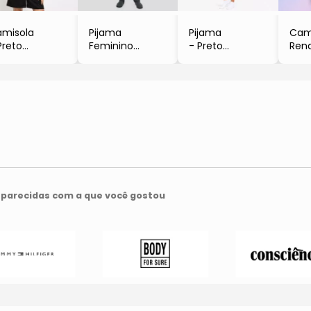
misola
Pijama
Pijama
Cam
Preto
Feminino
- Preto
Ren
Zulai
Manga Longa
- Maria Paes
- Pr
Memórias
- Zu
- Preto
- Bela Notte
parecidas com a que você gostou