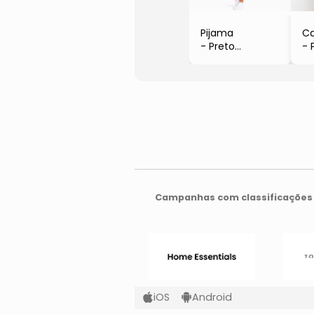
Pijama
Ca
- Preto
- 
- Maria Paes
- 
Campanhas com classificações 
iOS
Android