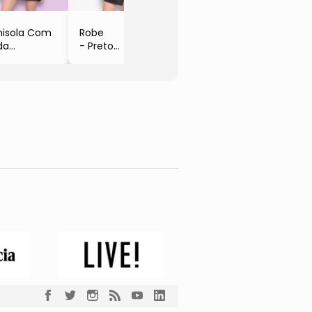
isola Com
Robe
da
- Preto
eta
- Zulai
lai