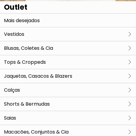
Outlet
Mais desejados
Vestidos
Midis & Longos
Blusas, Coletes & Cia
Curtos
Midis & Longos
Tops & Croppeds
Curtos
Midis & Longos
Jaquetas, Casacos & Blazers
Curtos
Midis & Longos
Calças
Curtos
Midis & Longos
Shorts & Bermudas
Curtos
Midis & Longos
Saias
Curtos
Midis & Longos
Macacões, Conjuntos & Cia