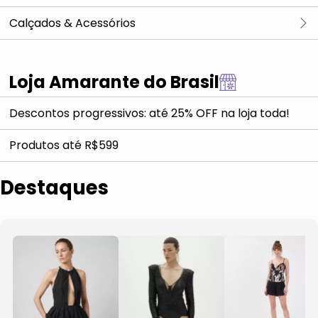
Curtos
Midis & Longos
Calçados & Acessórios
Curtos
Midis & Longos
Loja Amarante do Brasil
Curtos
Descontos progressivos: até 25% OFF na loja toda!
Sandálias & Cia
Produtos até R$599
Botas & Cia
Destaques