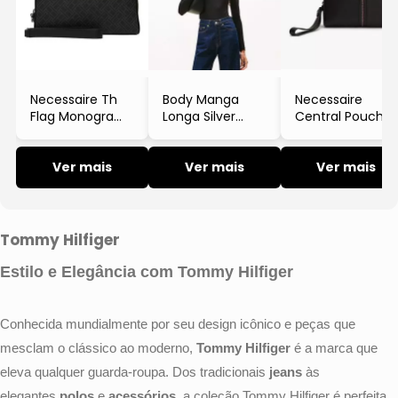
Moda Íntima
Tricot e Cardigan
Moda Praia
Calça
Saia
Necessaire Th
Body Manga
Necessaire
Flag Monogram
Longa Silver
Central Pouch
Pouch
Script
- Preto
Short e Bermuda
- Preto
- Preta
- Tommy
- Tommy
Ver mais
- Tommy
Ver mais
Hilfiger
Ver mais
Vestido
Hilfiger
Hilfiger
Moda Íntima
Tommy Hilfiger
Estilo e Elegância com Tommy Hilfiger
Conhecida mundialmente por seu design icônico e peças que
mesclam o clássico ao moderno,
Tommy Hilfiger
é a marca que
eleva qualquer guarda-roupa. Dos tradicionais
jeans
às
elegantes
polos
e
acessórios
, a coleção Tommy Hilfiger é perfeita