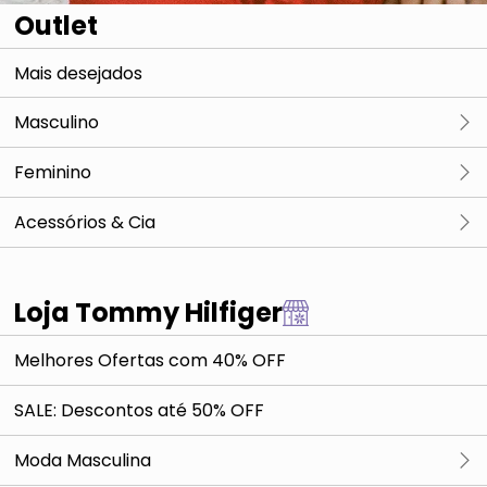
Outlet
Mais desejados
Masculino
Camisas & Polos
Feminino
Camisetas
Camisas & Polos
Acessórios & Cia
Blusões, Jaquetas & Cia
Camisetas
Camisas & Polos
Loja Tommy Hilfiger
Calças & Bermudas
Blusões, Jaquetas & Cia
Camisetas
Melhores Ofertas com 40% OFF
Underwear
Calças & Bermudas
Blusões, Jaquetas & Cia
SALE: Descontos até 50% OFF
Underwear
Calças & Bermudas
Moda Masculina
Underwear