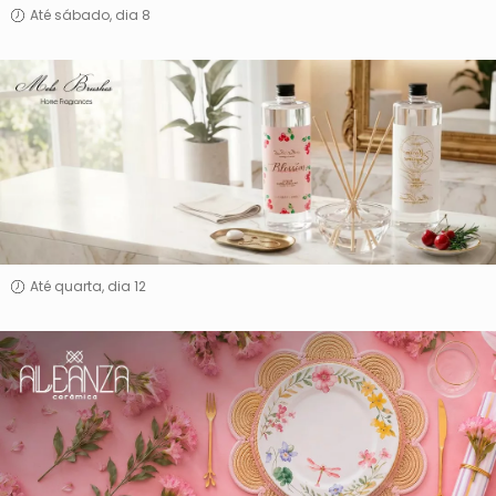
Até sábado, dia 8
Mels
Brushes
Até quarta, dia 12
Alleanza
Cerâmica