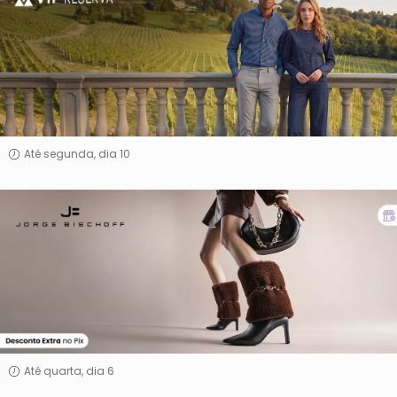
Reserva
Até segunda, dia 10
Jorge
Bischoff
Até quarta, dia 6