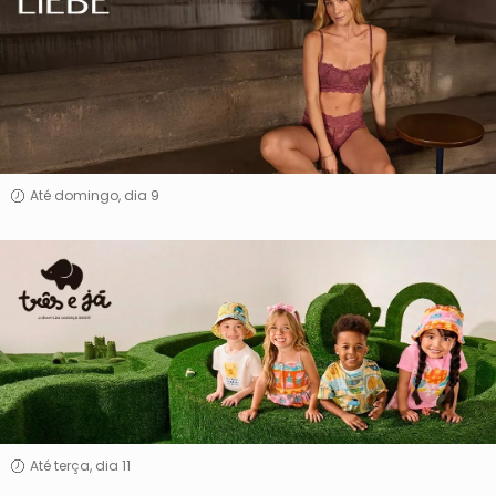
Até domingo, dia 9
Três
&
Já
Até terça, dia 11