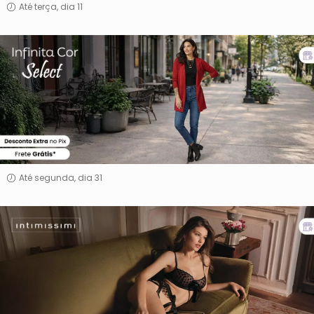
Até terça, dia 11
INFINITA
COR
&
SELECT
Até segunda, dia 31
Intimissimi