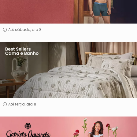
Até sábado, dia 8
Best
Sellers
Cama
e
Banho
Até terça, dia 11
Gabriela
Aquarela