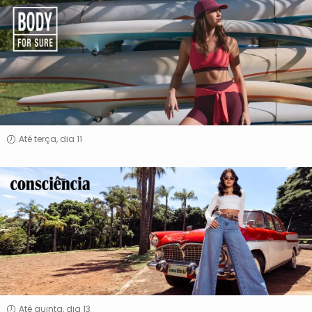
Body
For
Sure
Até terça, dia 11
Consciência
Jeans
Até quinta, dia 13