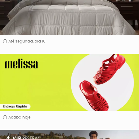
e
Acetinados
By
Altenburg
Até segunda, dia 10
Melissa
Acaba hoje
Vip