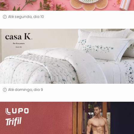
Até segunda, dia 10
Casa
K
Por
Kacyumara
Até domingo, dia 9
Lupo
&
Trifil