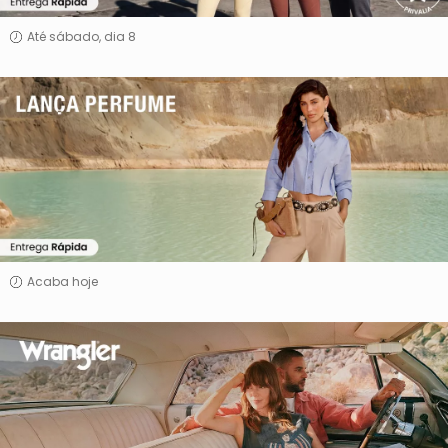
Até sábado, dia 8
Lança
Perfume
Acaba hoje
Wrangler