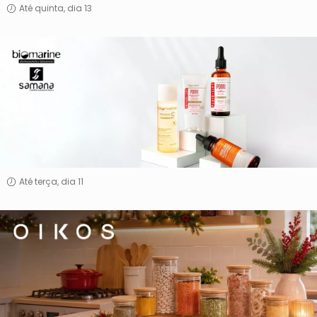
Atlântica
Até quinta, dia 13
Biomarine
&
Samana
Até terça, dia 11
Oikos