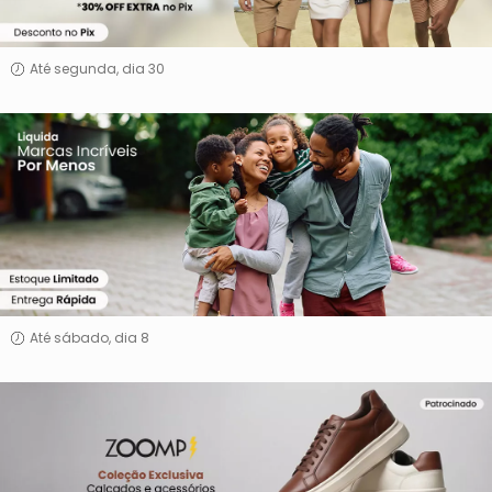
Até segunda, dia 30
Marcas
Incríveis
Por
Menos
Até sábado, dia 8
Zoomp
Shoes