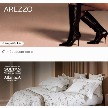
Arezzo
Até sábado, dia 8
Cama
e
Banho
By
Sultan
&