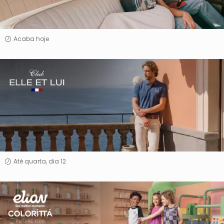
Acaba hoje
Elle
Et
Lui
Até quarta, dia 12
Elian
&
Colorittá