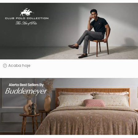
Club
Polo
Collection
Acaba hoje
Alerta
Best
Sellers
By
Buddemeyer