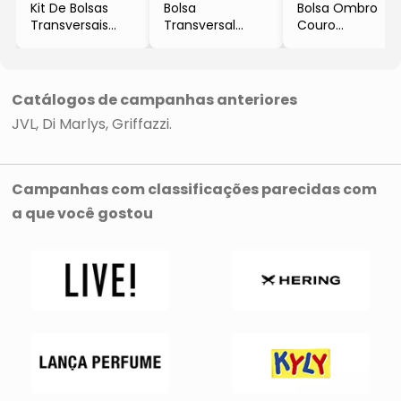
Kit De Bolsas
Bolsa
Bolsa Ombro
Transversais
Transversal
Couro
Com Pespontos
Diamante
- Preto
- Preto & Off
- Preto
- Di Marlys
White
- Di Marlys
- 2Pçs
Catálogos de campanhas anteriores
- Di Marlys
JVL
Di Marlys
Griffazzi
Campanhas com classificações parecidas com
a que você gostou