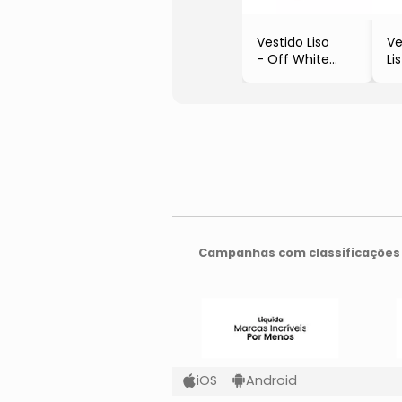
Vestido Liso
Ve
- Off White
Li
- Marisol
- 
Pr
- 
Campanhas com classificações 
iOS
Android