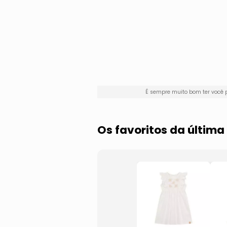
É sempre muito bom ter você
Os favoritos da últim