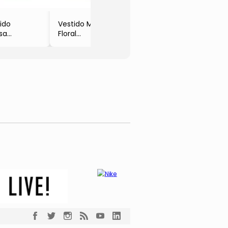
ido
Vestido Marisol
sa
Floral
risol
- Amarelo Claro
- Marisol