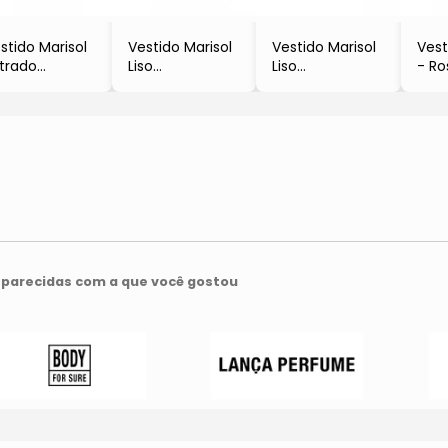
stido Marisol
Vestido Marisol
Vestido Marisol
Vest
strado
Liso
Liso
- Ro
Branco &
- Rosa
- Verde Claro
- Ma
eto
- Marisol
- Marisol
Marisol
parecidas com a que você gostou