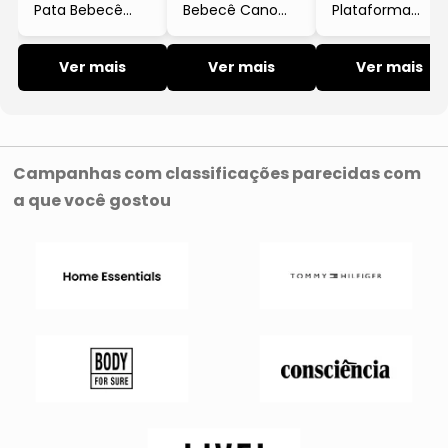
Pata Bebecê
Bebecê Cano
Plataforma
Salto Bloco
Longo Camurça
Strappy Cortiça
Dourado
Preto
Marrom Claro
Ver mais
Ver mais
Ver mais
Campanhas com classificações parecidas com
a que você gostou