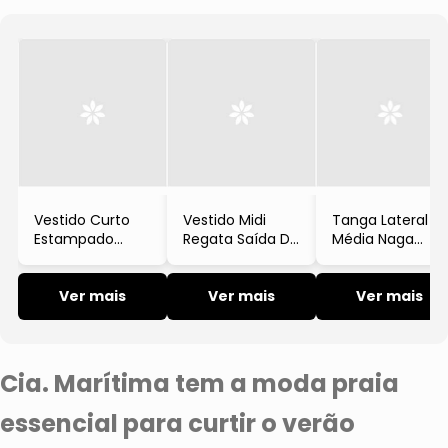
Lenços e Gravatas
Vestido Curto
Vestido Midi
Tanga Lateral
Estampado
Regata Saída De
Média Naga
Provence
Praia Cia
Textura Tricot
Manga Curta
Marítima
Verde
Lilás
Ver mais
Ver mais
Ver mais
Cia. Marítima tem a moda praia
essencial para curtir o verão