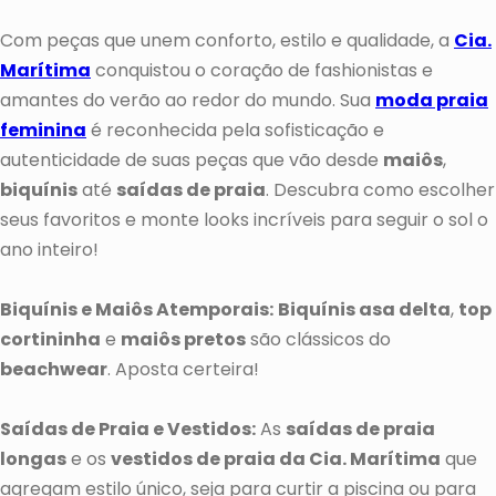
Com peças que unem conforto, estilo e qualidade, a
Cia.
Marítima
conquistou o coração de fashionistas e
amantes do verão ao redor do mundo. Sua
moda praia
feminina
é reconhecida pela sofisticação e
autenticidade de suas peças que vão desde
maiôs
,
biquínis
até
saídas de praia
. Descubra como escolher
seus favoritos e monte looks incríveis para seguir o sol o
ano inteiro!
Biquínis e Maiôs Atemporais:
Biquínis asa delta
,
top
cortininha
e
maiôs pretos
são clássicos do
beachwear
. Aposta certeira!
Saídas de Praia e Vestidos:
As
saídas de praia
longas
e os
vestidos de praia da Cia. Marítima
que
agregam estilo único, seja para curtir a piscina ou para