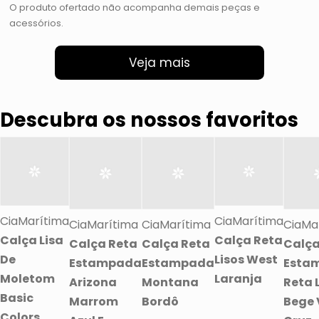
O produto ofertado não acompanha demais peças e
acessórios.
Veja mais
Descubra os nossos favoritos
CiaMarítima
CiaMarítima
CiaMarítima
CiaMarítima
CiaMa
Calça Lisa
Calça Reta
Calça Reta
Calça Reta
Calç
De
Lisos West
Estampada
Estampada
Esta
Moletom
Laranja
Arizona
Montana
Reta 
Basic
Marrom
Bordô
Bege 
Colors