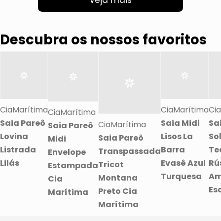
Veja mais
Descubra os nossos favoritos
CiaMarítima
CiaMarítima
Ci
CiaMarítima
Saia Pareô
Saia Midi
Sa
CiaMarítima
Saia Pareô
Lovina
Lisos La
So
Saia Pareô
Midi
Listrada
Barra
Te
Transpassada
Envelope
Lilás
Evasê Azul
Rú
Tricot
Estampada
Turquesa
Am
Montana
Cia
Es
Preto Cia
Marítima
Marítima