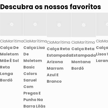
Descubra os nossos favoritos
CiaMarítima
CiaMarítima
CiaMa
CiaMarítima
CiaMarítima
Calça De
Calça Lisa
Calça
Calça Reta
Calça Reta
Moletom
De
Lisos
Estampada
Estampada
Mãe É Sol
Moletom
Laran
Arizona
Montana
Reta
Basic
Marrom
Bordô
Longa
Colors
Azul E
Bordô
Saruel
Branco
Com
Pregas E
Punho Na
Barra Lilás