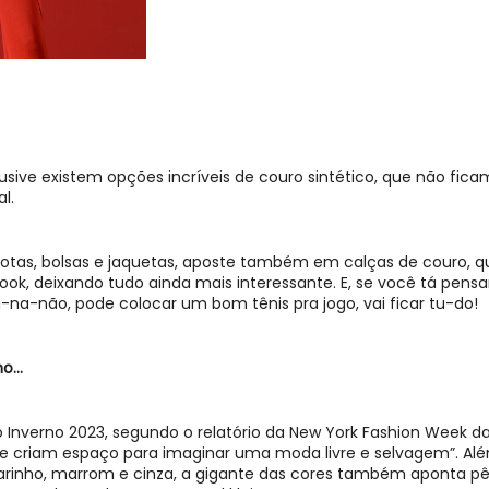
lusive existem opções incríveis de
couro sintético
, que não fic
l.
botas, bolsas e jaquetas, aposte também em
calças de couro
, 
look, deixando tudo ainda mais interessante. E, se você tá pens
-na-não, pode colocar um bom tênis pra jogo, vai ficar tu-do!
no…
o Inverno 2023
, segundo o relatório da New York Fashion Week d
 criam espaço para imaginar uma moda livre e selvagem”. Além
marinho, marrom e cinza, a gigante das cores também aponta pês