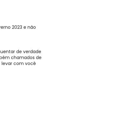
verno 2023
e não
quentar de verdade
mbém chamados de
a levar com você