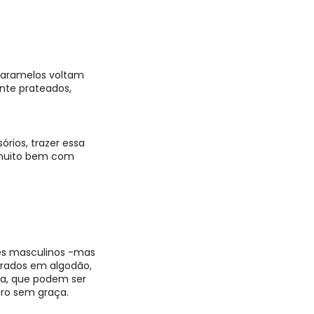
 caramelos voltam
ente prateados,
rios, trazer essa
 muito bem com
es masculinos
-mas
urados em algodão,
a, que podem ser
ero sem graça.