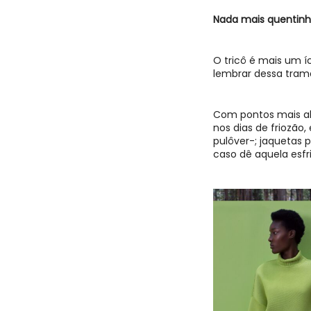
Nada mais quentinh
O tricô é mais um í
lembrar dessa tram
Com pontos mais ab
nos dias de friozão
pulôver-; jaquetas 
caso dê aquela esfr