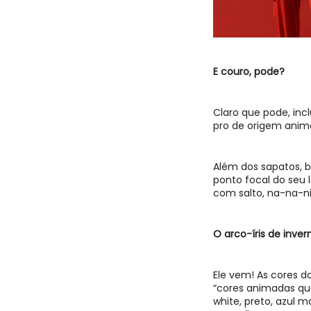
E couro, pode?
Claro que pode, inc
pro de origem anima
Além dos sapatos, 
ponto focal do seu 
com salto, na-na-ni
O arco-íris de inver
Ele vem! As
cores d
“
cores animadas que
white, preto, azul 