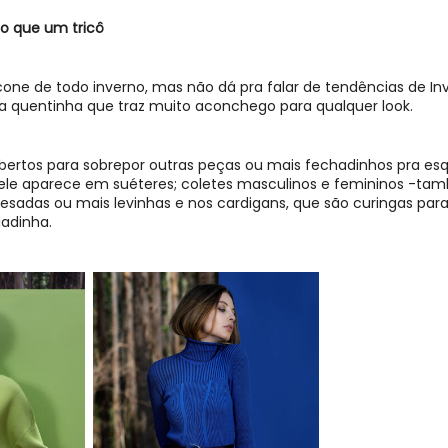
o que um tricô
cone de todo inverno, mas não dá pra falar de
tendências de In
a quentinha que traz muito aconchego para qualquer look.
ertos para sobrepor outras peças ou mais fechadinhos pra es
, ele aparece em suéteres;
coletes masculinos
e femininos -ta
pesadas ou mais levinhas e nos cardigans, que são curingas par
iadinha.