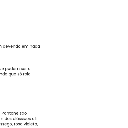
am devendo em nada
que podem ser o
ando que só rola
a Pantone são
 dos clássicos off
sego, rosa violeta,