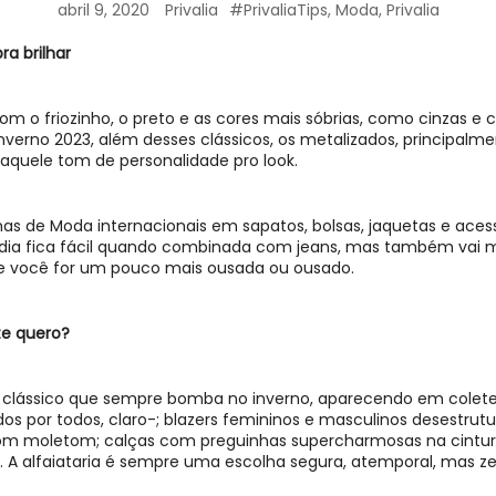
abril 9, 2020
Privalia
#PrivaliaTips
,
Moda
,
Privalia
a brilhar
om o friozinho, o preto e as cores mais sóbrias, como cinzas e
Inverno 2023
, além desses clássicos, os
metalizados
, principalm
aquele tom de personalidade pro look.
s de Moda internacionais em sapatos, bolsas, jaquetas e acessó
 dia fica fácil quando combinada com jeans, mas também vai
 se você for um pouco mais ousada ou ousado.
 te quero?
tro clássico que sempre bomba no inverno, aparecendo em
colet
s por todos, claro-;
blazers femininos
e masculinos desestrut
m moletom; calças com preguinhas supercharmosas na cintur
. A alfaiataria é sempre uma escolha segura, atemporal, mas z