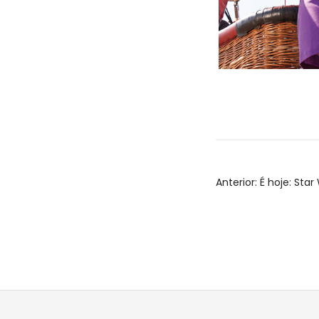
Nave
Anterior:
É hoje: Sta
de
Post