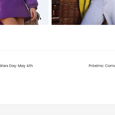
gação
r Wars Day: May 4th
Próximo:
Como 