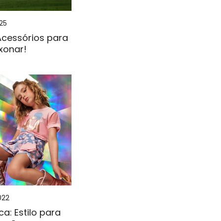
25
Acessórios para
xonar!
022
ica: Estilo para