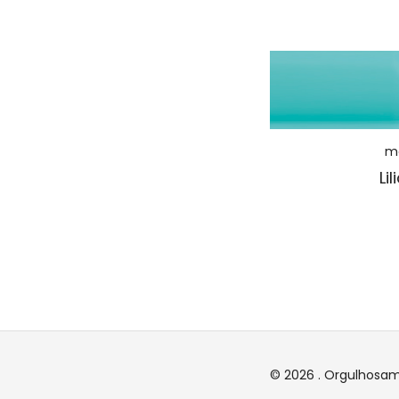
ma
Lil
© 2026 . Orgulhosa