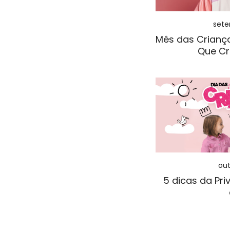
sete
Mês das Criança
Que C
out
5 dicas da Pri