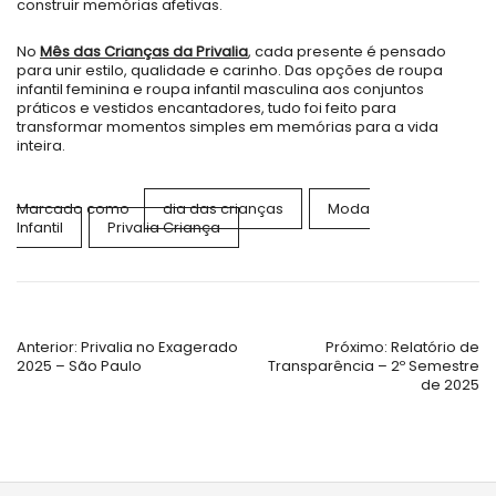
construir memórias afetivas.
No
Mês das Crianças da Privalia
, cada presente é pensado
para unir estilo, qualidade e carinho. Das opções de roupa
infantil feminina e roupa infantil masculina aos conjuntos
práticos e vestidos encantadores, tudo foi feito para
transformar momentos simples em memórias para a vida
inteira.
Marcado como
dia das crianças
Moda
Infantil
Privalia Criança
Navegação
Anterior:
Privalia no Exagerado
Próximo:
Relatório de
2025 – São Paulo
Transparência – 2º Semestre
de
de 2025
Post