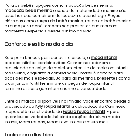
Para os bebês, opções como macacão bebê menina,
macacão bebê menino
e saída de maternidade menino são
escolhas que combinam delicadeza e aconchego. Peças
clássicas como
roupa de bebê menina
, roupa de bebê menino
e roupa para bebê também são presentes que marcam
momentos especiais desde o início da vida.
Conforto e estilo no dia a dia
Seja para brincar, passear ou ir à escola, a
moda infantil
oferece infinitas combinações. Os meninos adoram a
praticidade da calça de moletom infantil e do moletom infantil
masculino, enquanto a camisa social infantil é perfeita para
ocasiões mais especiais. Já para as meninas, presentes como
o conjunto infantil feminino e as peças de roupa infantil
feminina estilosa garantem charme e versatilidade.
Entre as marcas disponíveis na Privalia, você encontra desde a
praticidade da
Kyly roupa infantil
, a delicadeza da Carinhoso
roupas, até a criatividade da
Fábula roupas infantil
. E para
quem busca variedade, há ainda opções da laluna moda
infantil, Momi roupas, Moda Love infantil e muito mais.
Looks para dias frios