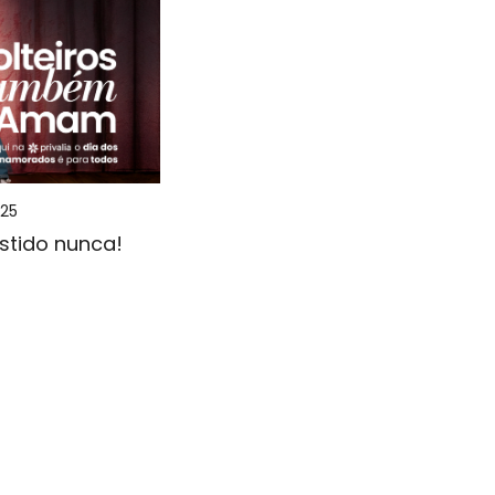
025
estido nunca!