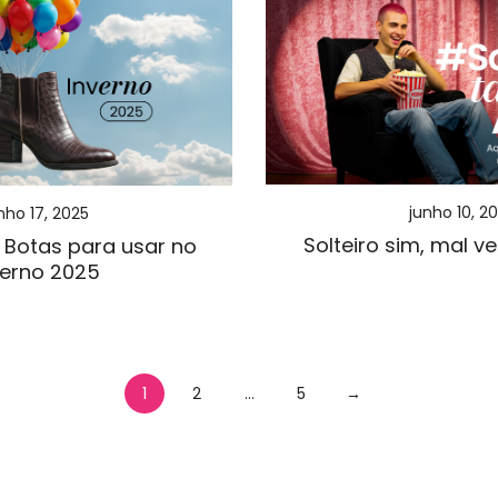
junho 10, 2
nho 17, 2025
Solteiro sim, mal v
 Botas para usar no
verno 2025
ação
1
2
…
5
→