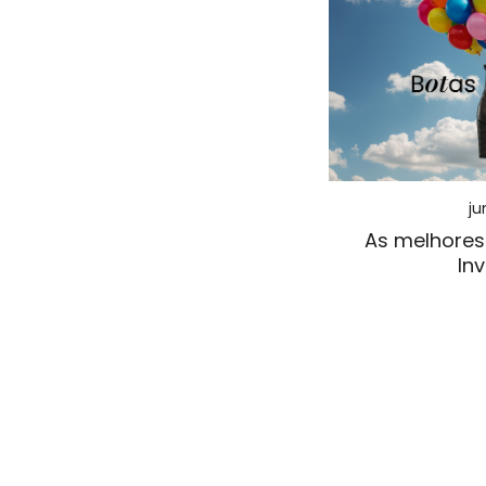
ju
As melhores
In
Pagin
de