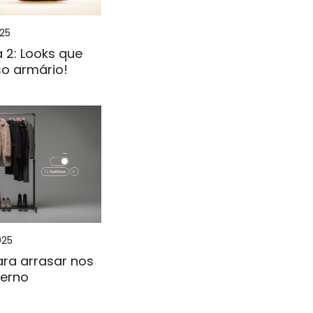
025
 2: Looks que
o armário!
025
ara arrasar nos
verno