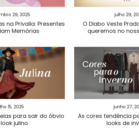
mbro 29, 2025
julho 29, 2
s na Privalia: Presentes
O Diabo Veste Prada
riam Memórias
queremos no noss
ulho 15, 2025
junho 27, 2
Ideias para sair do óbvio
As cores tendência p
look julino
looks de in