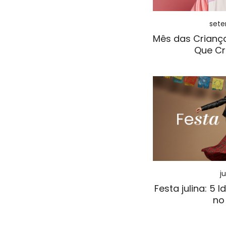
sete
Mês das Criança
Que C
j
Festa julina: 5 
no 