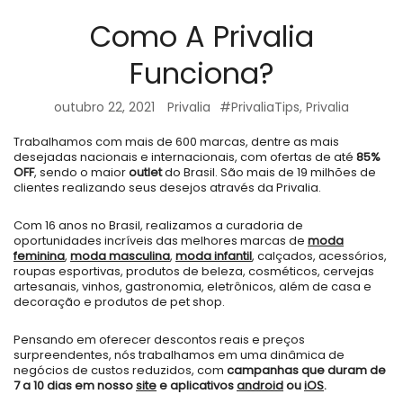
Como A Privalia
Funciona?
outubro 22, 2021
Privalia
#PrivaliaTips
,
Privalia
Trabalhamos com mais de 600 marcas, dentre as mais
desejadas nacionais e internacionais, com ofertas de até
85%
OFF
, sendo o maior
outlet
do Brasil. São mais de 19 milhões de
clientes realizando seus desejos através da Privalia.
Com 16 anos no Brasil, realizamos a curadoria de
oportunidades incríveis das melhores marcas de
moda
feminina
,
moda masculina
,
moda infantil
, calçados, acessórios,
roupas esportivas, produtos de beleza, cosméticos, cervejas
artesanais, vinhos, gastronomia, eletrônicos, além de casa e
decoração e produtos de pet shop.
Pensando em oferecer descontos reais e preços
surpreendentes, nós trabalhamos em uma dinâmica de
negócios de custos reduzidos, com
campanhas que duram de
7 a 10 dias em nosso
site
e aplicativos
android
ou
iOS
.