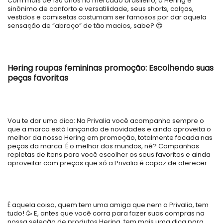
Com mais de 130 anos no mercado brasileiro, a Hering é
sinônimo de conforto e versatilidade, seus shorts, calças,
vestidos e camisetas costumam ser famosos por dar aquela
sensação de “abraço” de tão macios, sabe? 😍
Hering roupas femininas promoção: Escolhendo suas
peças favoritas
Vou te dar uma dica: Na Privalia você acompanha sempre o
que a marca está lançando de novidades e ainda aproveita o
melhor da nossa Hering em promoção, totalmente focada nas
peças da marca. É o melhor dos mundos, né? Campanhas
repletas de itens para você escolher os seus favoritos e ainda
aproveitar com preços que só a Privalia é capaz de oferecer.
É aquela coisa, quem tem uma amiga que nem a Privalia, tem
tudo! 🥳 E, antes que você corra para fazer suas compras na
nossa seleção de produtos Hering, tem mais uma dica para