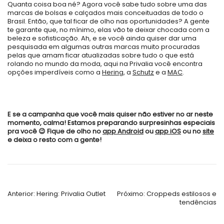
Quanta coisa boa né? Agora você sabe tudo sobre uma das
marcas de bolsas e calçados mais conceituadas de todo o
Brasil. Então, que tal ficar de olho nas oportunidades? A gente
te garante que, no mínimo, elas vão te deixar chocada com a
beleza e sofisticação. Ah, e se você ainda quiser dar uma
pesquisada em algumas outras marcas muito procuradas
pelas que amam ficar atualizadas sobre tudo o que está
rolando no mundo da moda, aqui na Privalia você encontra
opções imperdíveis como a
Hering
, a
Schutz
e a
MAC
.
E se a campanha que você mais quiser não estiver no ar neste
momento, calma! Estamos preparando surpresinhas especiais
pra você 😉 Fique de olho no
app Android
ou
app iOS
ou no
site
e deixa o resto com a gente!
Navegação
Anterior:
Hering: Privalia Outlet
Próximo:
Croppeds estilosos e
tendências
de