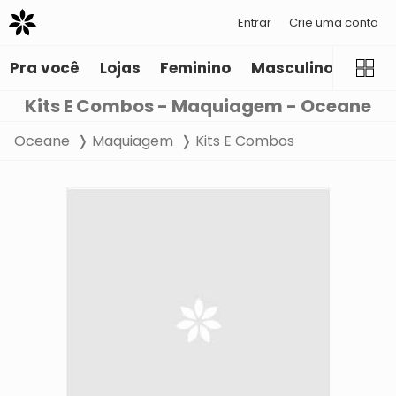
Entrar
Crie uma conta
Pra você
Lojas
Feminino
Masculino
Infant
Kits E Combos - Maquiagem - Oceane
Oceane
Maquiagem
Kits E Combos