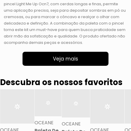
pincel Light Me Up Ocn7, com cerdas longas e finas, permite
uma aplicação precisa, seja para depositar sombras em pó ou
cremosas, ou para marcar o côncavo e realçar o olhar com
delicadeza e definição. A combinação da paleta com o pincel
torna este kit um must-have para quem busca praticidade sem
abrir mão da sofisticação e qualidade. O produto ofertado não
acompanha demais peças e acessórios.
Veja mais
Descubra os nossos favoritos
OCEANE
OCEANE
OCEANE
OCEANE
OC
Paleta De