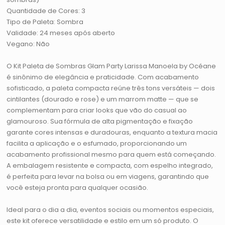
Quantidade de Cores: 3
Tipo de Paleta: Sombra
Validade: 24 meses após aberto
Vegano: Não
O Kit Paleta de Sombras Glam Party Larissa Manoela by Océane
é sinônimo de elegância e praticidade. Com acabamento
sofisticado, a paleta compacta reúne três tons versáteis — dois
cintilantes (dourado e rose) e um marrom matte — que se
complementam para criar looks que vão do casual ao
glamouroso. Sua fórmula de alta pigmentação e fixação
garante cores intensas e duradouras, enquanto a textura macia
facilita a aplicação e o esfumado, proporcionando um
acabamento profissional mesmo para quem está começando.
A embalagem resistente e compacta, com espelho integrado,
é perfeita para levar na bolsa ou em viagens, garantindo que
você esteja pronta para qualquer ocasião.
Ideal para o dia a dia, eventos sociais ou momentos especiais,
este kit oferece versatilidade e estilo em um só produto. O