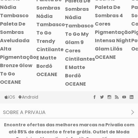
Paleta De
Nádia
Paleta De
Pa
Sombras
Sombras
Tambasco
Sombras 4
So
Nádia
Nádia
Paleta De
Cores
Co
Tambasco
Tambasco
Sombras
Pigmentação
Pi
To Go
To Go My
Aveludada
Intensa Night
Po
Trendy
Glam 9
Alta
Glam Lilás
Oc
Cintilante
Cores
Pigmentação
OCEANE
E Matte
Cintilantes
Bronze Glow
Bordô
E Matte
To Go
OCEANE
Bordô
OCEANE
OCEANE
iOS
Android
SOBRE A PRIVALIA
O que é a Privalia?
Encontre ofertas das melhores marcas na Privalia com
Privacidade e Cookies
até 85% de desconto e frete grátis. Outlet de Moda
Condições de uso