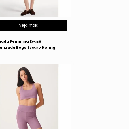
Veja mais
g
uda Feminina Evasê
urizada Bege Escuro Hering