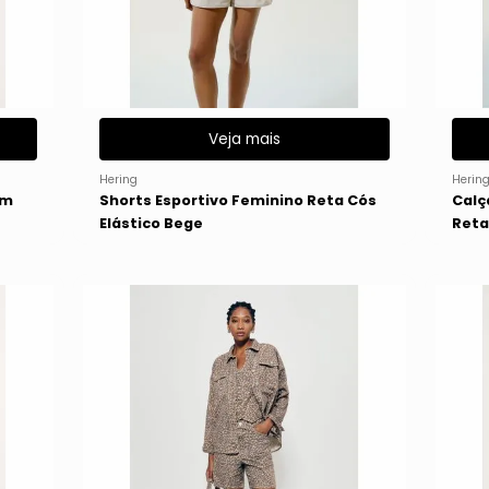
Veja mais
Hering
Herin
Em
Shorts Esportivo Feminino Reta Cós
Calç
Elástico Bege
Reta