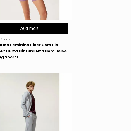
Veja mais
gSports
uda Feminina Biker Com Fio
A® Curta Cintura Alta Com Bolso
ng Sports