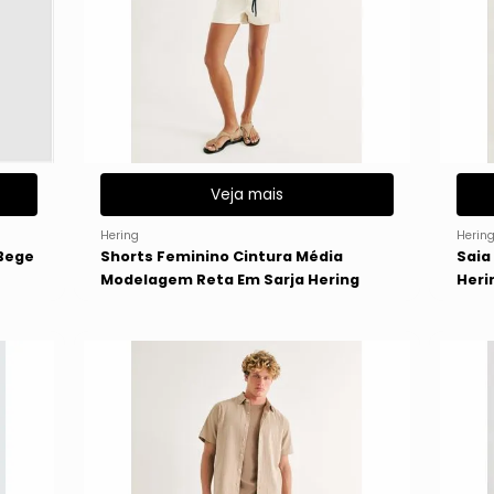
Veja mais
Hering
Herin
 Bege
Shorts Feminino Cintura Média
Saia
Modelagem Reta Em Sarja Hering
Heri