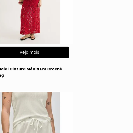
Veja mais
g
 Midi Cintura Média Em Crochê
ng