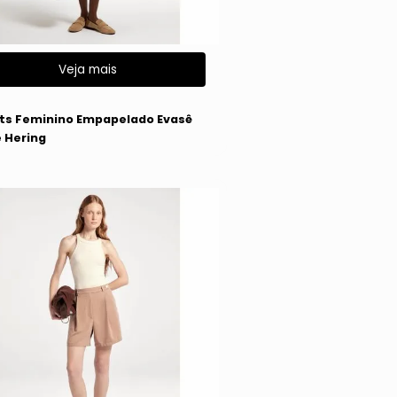
Veja mais
g
ts Feminino Empapelado Evasê
 Hering