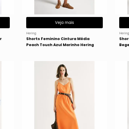
Veja mais
Hering
Herin
r
Shorts Feminino Cintura Média
Shor
Peach Touch Azul Marinho Hering
Bege