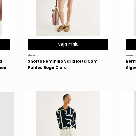
Veja mais
Hering
Herin
a
Shorts Feminino Sarja Reta Com
Berm
ada
Puídos Bege Claro
Algo