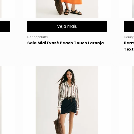
Veja mais
Heringadulto
Herin
Saia Midi Evasê Peach Touch Laranja
Berm
Text