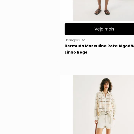
Veja mais
Heringadulto
Bermuda Masculina Reta Algodã
Linho Bege