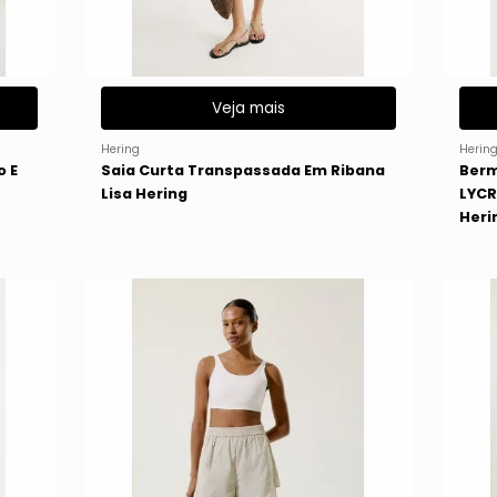
Veja mais
Hering
Herin
o E
Saia Curta Transpassada Em Ribana
Berm
Lisa Hering
LYCR
Heri