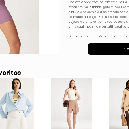
Confeccionada com poliamida e fio LYCR
excelente flexibilidade, garantindo lib
cintura alta com elástico proporciona aj
caimento da peça. O bolso lateral adic
objetos durante os treinos ou passeios
um visual moderno e versátil, ideal par
O produto ofertado não acompanha dem
Ve
voritos