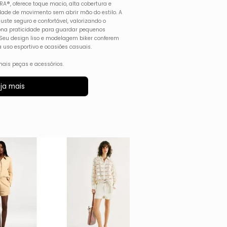
A®, oferece toque macio, alta cobertura e
erdade de movimento sem abrir mão do estilo. A
uste seguro e confortável, valorizando o
iona praticidade para guardar pequenos
. Seu design liso e modelagem biker conferem
a uso esportivo e ocasiões casuais.
ais peças e acessórios.
ja mais