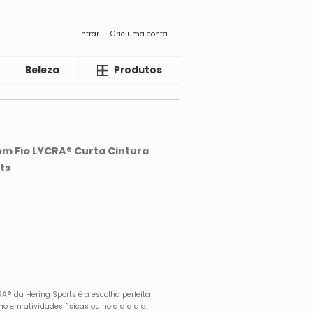
Entrar
Crie uma conta
Beleza
Liquida
Produtos
m Fio LYCRA® Curta Cintura
ts
A® da Hering Sports é a escolha perfeita
 em atividades físicas ou no dia a dia.