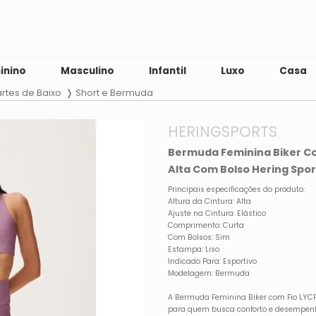
inino
Masculino
Infantil
Luxo
Casa
rtes de Baixo
Short e Bermuda
HERINGSPORTS
Bermuda Feminina Biker Co
Alta Com Bolso Hering Spor
Principais especificações do produto:
Altura da Cintura: Alta
Ajuste na Cintura: Elástico
Comprimento: Curta
Com Bolsos: Sim
Estampa: Liso
Indicado Para: Esportivo
Modelagem: Bermuda
A Bermuda Feminina Biker com Fio LYCR
para quem busca conforto e desempenho