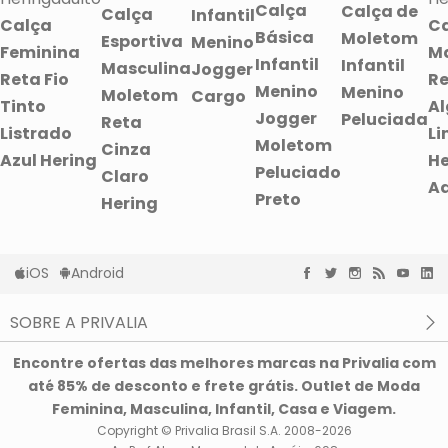
Calça
Calça de
Calça
Infantil
Calça
C
Básica
Moletom
Esportiva
Menino
Feminina
Ma
Infantil
Infantil
Masculina
Jogger
Reta Fio
Re
Menino
Menino
Moletom
Cargo
Tinto
Al
Jogger
Peluciada
Reta
Listrado
Li
Moletom
Cinza
Azul Hering
He
Peluciado
Claro
Ad
Preto
Hering
iOS
Android
SOBRE A PRIVALIA
O que é a Privalia?
Encontre ofertas das melhores marcas na Privalia com
Privacidade e Cookies
até 85% de desconto e frete grátis. Outlet de Moda
Condições de uso
Feminina, Masculina, Infantil, Casa e Viagem.
Copyright © Privalia Brasil S.A. 2008-2026