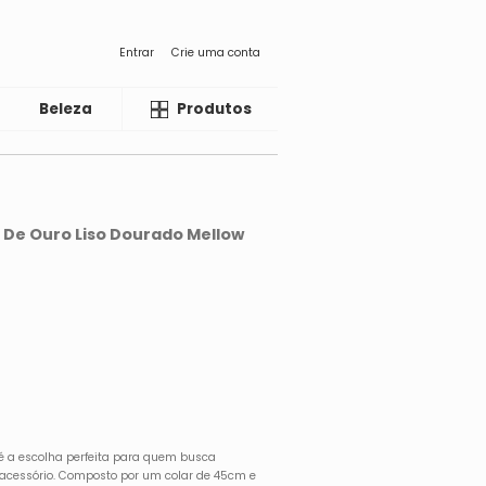
Entrar
Crie uma conta
Beleza
Liquida
Produtos
 De Ouro Liso Dourado Mellow
l é a escolha perfeita para quem busca
 acessório. Composto por um colar de 45cm e