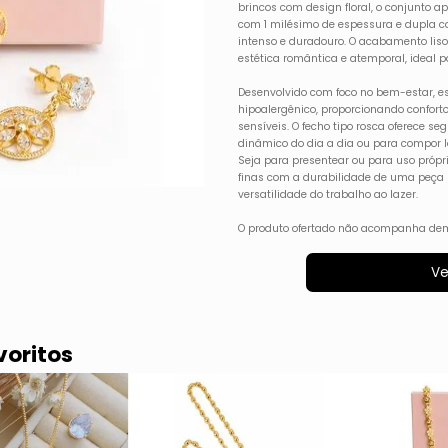
brincos com design floral, o conjunto 
com 1 milésimo de espessura e dupla c
intenso e duradouro. O acabamento liso 
estética romântica e atemporal, ideal p
Desenvolvido com foco no bem-estar, est
hipoalergênico, proporcionando confor
sensíveis. O fecho tipo rosca oferece se
dinâmico do dia a dia ou para compor l
Seja para presentear ou para uso própri
finas com a durabilidade de uma peç
versatilidade do trabalho ao lazer.
O produto ofertado não acompanha dem
Ve
voritos