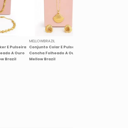
MELLOWBRAZIL
MELLOWBRAZIL
er E Pulseira
Conjunto Colar E Pulseira
Conjunto Gota Banh
heado A Ouro
Concha Folheado A Ouro
Ouro Liso Azul Bic M
w Brazil
Mellow Brazil
Brazil