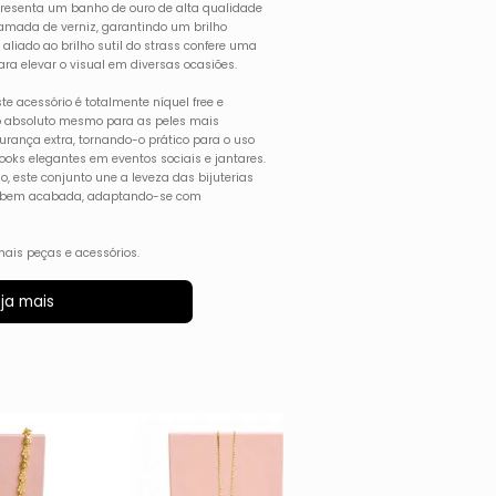
apresenta um banho de ouro de alta qualidade
amada de verniz, garantindo um brilho
aliado ao brilho sutil do strass confere uma
ara elevar o visual em diversas ocasiões.
e acessório é totalmente níquel free e
to absoluto mesmo para as peles mais
gurança extra, tornando-o prático para o uso
ooks elegantes em eventos sociais e jantares.
o, este conjunto une a leveza das bijuterias
a bem acabada, adaptando-se com
ais peças e acessórios.
ja mais