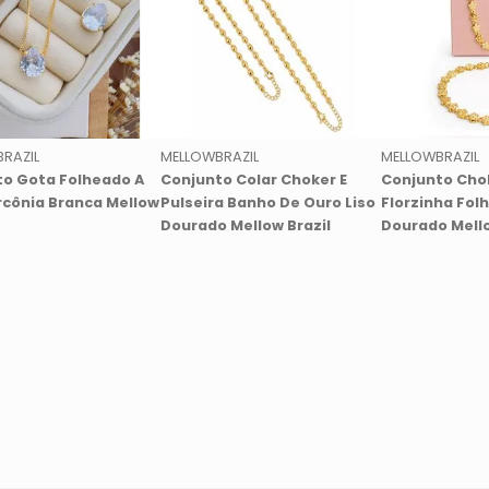
RAZIL
MELLOWBRAZIL
MELLOWBRAZIL
o Gota Folheado A
Conjunto Colar Choker E
Conjunto Chok
rcônia Branca Mellow
Pulseira Banho De Ouro Liso
Florzinha Fol
Dourado Mellow Brazil
Dourado Mello