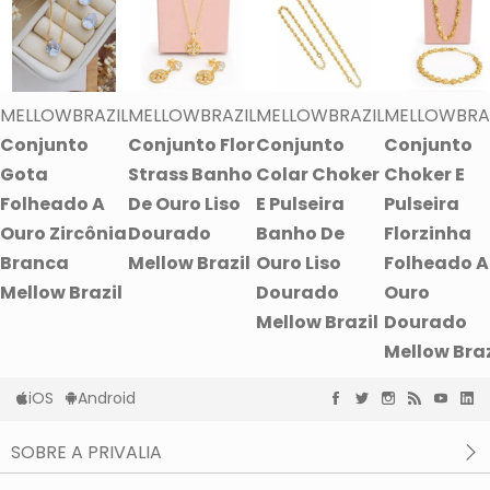
MELLOWBRAZIL
MELLOWBRAZIL
MELLOWBRAZIL
MELLOWBRA
Conjunto
Conjunto Flor
Conjunto
Conjunto
Gota
Strass Banho
Colar Choker
Choker E
Folheado A
De Ouro Liso
E Pulseira
Pulseira
Ouro Zircônia
Dourado
Banho De
Florzinha
Branca
Mellow Brazil
Ouro Liso
Folheado A
Mellow Brazil
Dourado
Ouro
Mellow Brazil
Dourado
Mellow Braz
iOS
Android
SOBRE A PRIVALIA
O que é a Privalia?