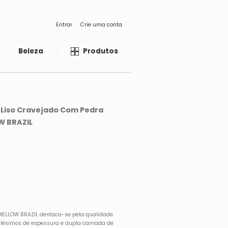
Entrar
Crie uma conta
Beleza
Liquida
Produtos
 Liso Cravejado Com Pedra
W BRAZIL
 MELLOW BRAZIL destaca-se pela qualidade
 milésimos de espessura e dupla camada de