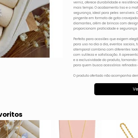
verniz, oferece durabilidade e resistên
mais tempo. O acabamento liso e o mat
segurança, ideal para peles sensíveis.
pingente em formato de gota cravejad
diamantes, além de brincos com design
proporcionam praticidade e segurança 
Perfeito para ocasiões que exigem elegân
para uso no dia a dia, eventos sociais
atemporal combina com diferentes looks
com sutileza e sofisticação. A apresen
e a exclusividade do produto, tornando
para quem busca acessórios refinados 
O produto ofertado não acompanha dem
Ve
voritos