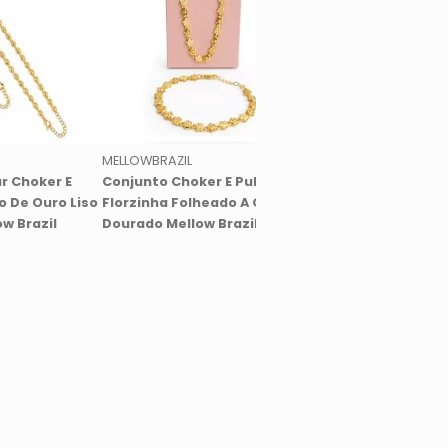
MELLOWBRAZIL
MELLOWBRAZIL
r Choker E
Conjunto Choker E Pulseira
Conjunto Colar E Pul
o De Ouro Liso
Florzinha Folheado A Ouro
Concha Folheado A 
w Brazil
Dourado Mellow Brazil
Mellow Brazil