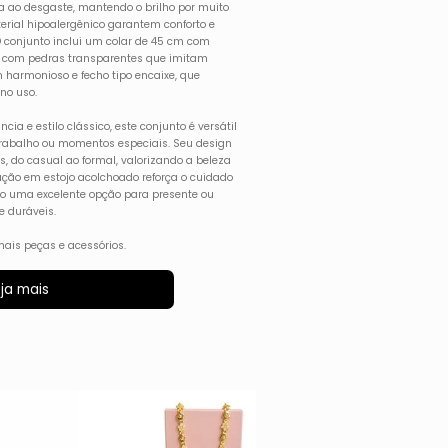
cia ao desgaste, mantendo o brilho por muito
erial hipoalergênico garantem conforto e
 O conjunto inclui um colar de 45 cm com
o com pedras transparentes que imitam
 harmonioso e fecho tipo encaixe, que
no uso.
cia e estilo clássico, este conjunto é versátil
, trabalho ou momentos especiais. Seu design
, do casual ao formal, valorizando a beleza
tação em estojo acolchoado reforça o cuidado
-o uma excelente opção para presente ou
e duráveis.
ais peças e acessórios.
ja mais