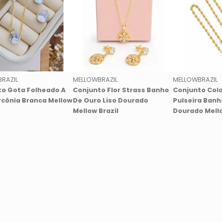
RAZIL
MELLOWBRAZIL
MELLOWBRAZIL
o Gota Folheado A
Conjunto Flor Strass Banho
Conjunto Cola
rcônia Branca Mellow
De Ouro Liso Dourado
Pulseira Banh
Mellow Brazil
Dourado Mello